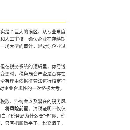
其实是个巨大的误区。从专业角度
查和人工审核，确认企业在存续期
是一场大型的审计，是对你企业过
。但在税务系统的逻辑里，你亏钱
的变更时，税务局会严查是否存在
完全有理由依据征管法进行核定征
对企业合规性的一次终极大考。
交税款、滞纳金以及潜在的税务风
——
将风险前置
。清税证明不仅仅
白了税务局为什么要“卡”你，你
谎，只有把账做平了，税交清了，