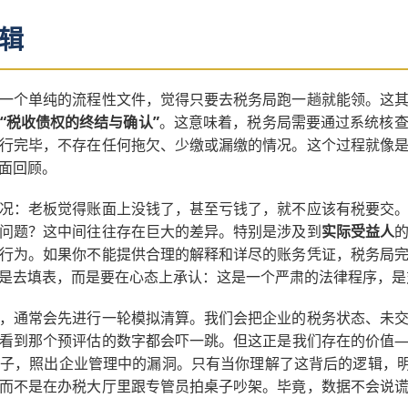
辑
一个单纯的流程性文件，觉得只要去税务局跑一趟就能领。这
“税收债权的终结与确认”
。这意味着，税务局需要通过系统核
行完毕，不存在任何拖欠、少缴或漏缴的情况。这个过程就像
面回顾。
况：老板觉得账面上没钱了，甚至亏钱了，就不应该有税要交
问题？这中间往往存在巨大的差异。特别是涉及到
实际受益人
行为。如果你不能提供合理的解释和详尽的账务凭证，税务局
是去填表，而是要在心态上承认：这是一个严肃的法律程序，是
，通常会先进行一轮模拟清算。我们会把企业的税务状态、未
看到那个预评估的数字都会吓一跳。但这正是我们存在的价值
子，照出企业管理中的漏洞。只有当你理解了这背后的逻辑，明
而不是在办税大厅里跟专管员拍桌子吵架。毕竟，数据不会说