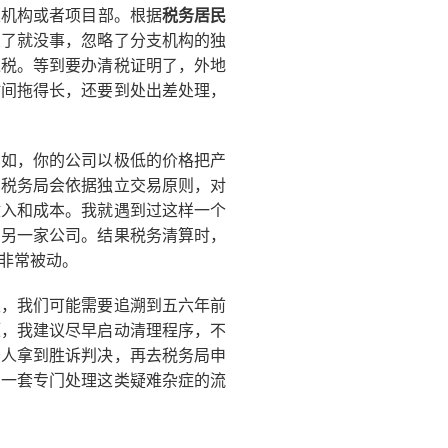
支机构或者项目部。根据
税务居民
交了就没事，忽略了分支机构的独
过税。等到要办清税证明了，外地
时间拖得长，还要到处出差处理，
比如，你的公司以极低的价格把产
，税务局会依据独立交易原则，对
收入和成本。我就遇到过这样一个
的另一家公司。结果税务清算时，
非常被动。
性，我们可能需要追溯到五六年前
题，我建议尽早启动清理程序，不
务人拿到胜诉判决，再去税务局申
有一套专门处理这类疑难杂症的流