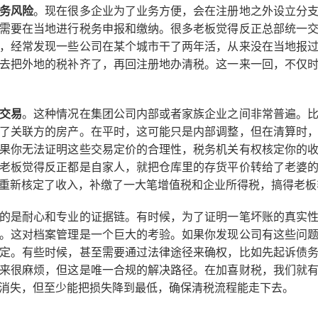
务风险
。现在很多企业为了业务方便，会在注册地之外设立分
需要在当地进行税务申报和缴纳。很多老板觉得反正总部统一
，经常发现一些公司在某个城市干了两年活，从来没在当地报
去把外地的税补齐了，再回注册地办清税。这一来一回，不仅
交易
。这种情况在集团公司内部或者家族企业之间非常普遍。
了关联方的房产。在平时，这可能只是内部调整，但在清算时
果你无法证明这些交易定价的合理性，税务机关有权核定你的
老板觉得反正都是自家人，就把仓库里的存货平价转给了老婆
重新核定了收入，补缴了一大笔增值税和企业所得税，搞得老板
的是耐心和专业的证据链。有时候，为了证明一笔坏账的真实
。这对档案管理是一个巨大的考验。如果你发现公司有这些问
定。有些时候，甚至需要通过法律途径来确权，比如先起诉债
来很麻烦，但这是唯一合规的解决路径。在加喜财税，我们就
消失，但至少能把损失降到最低，确保清税流程能走下去。