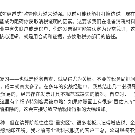
的“穿透式”监管能力越来越强。以前可能还能打打擦边球，现
能成为阻碍你获取清税证明的因素。这要求我们在准备清税材
业中有失联户或走逃户，你的发票很可能被认定为异常凭证，
核心逻辑，就是用合规和证据，去换取税务部门的信任。
复习——也就是税务自查，就显得尤为关键。不要等税务局把
，成本就高太多了。在多年的实战经验中，我总结出几个必须死
做贸易的，经常存在发票开具不规范或缺失的情况。自查时，一
这里有个细节特别容易被忽略：如果你账面上有很多“暂估入库
前扣除的，这会直接导致应纳税所得额的大幅增加。
种，但在清算阶段往往是“重灾区”。很多老板只记得增值税、
要缴纳印花税。我之前有个做科技服务的客户王总，公司规模不