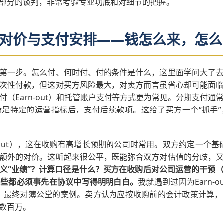
部分的谈判，非常考验专业功底和对细节的把握。
对价与支付安排——钱怎么来，怎么
第一步。怎么付、何时付、付的条件是什么，这里面学问大了
次性付款，但这对买方风险最大，对卖方而言虽省心却可能面
（Earn-out）和托管账户支付等方式更为常见。分期支付
足特定的运营指标后，支付后续款项。这给了买方一个“抓手
-out），这在收购有高增长预期的公司时常用。双方约定一个基
额外的对价。这听起来很公平，既能弥合双方对估值的分歧，
义“业绩”？计算口径是什么？买方在收购后对公司运营的干预
这些都必须事先在协议中写得明明白白。
我就遇到过因为Earn-
，最终对簿公堂的案例。卖方认为应按收购前的会计政策计算
数百万。