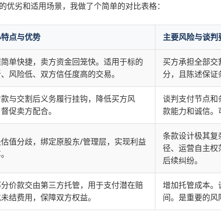
的优劣和适用场景，我做了个简单的对比表格：
心特点与优势
主要风险与谈判
程简单快捷，卖方资金回笼快。适用于标的
买方承担全部交
晰、风险低、双方信任度高的交易。
分，且陈述保证
付款与交割后义务履行挂钩，降低买方风
谈判支付节点和
，督促卖方配合。
款能力和诚信。
条款设计极其复
决估值分歧，绑定原股东/管理层，实现利益
径、运营自主权
享。
后续纠纷。
部分价款交由第三方托管，用于支付潜在赔
增加托管成本。
或未结费用，保障双方权益。
间。是重要的风