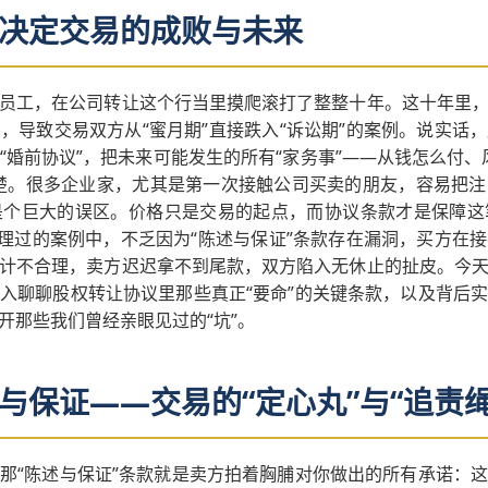
决定交易的成败与未来
员工，在公司转让这个行当里摸爬滚打了整整十年。这十年里
，导致交易双方从“蜜月期”直接跌入“诉讼期”的案例。说实话
“婚前协议”，把未来可能发生的所有“家务事”——从钱怎么付、
楚。很多企业家，尤其是第一次接触公司买卖的朋友，容易把
是个巨大的误区。价格只是交易的起点，而协议条款才是保障这
处理过的案例中，不乏因为“陈述与保证”条款存在漏洞，买方在
计不合理，卖方迟迟拿不到尾款，双方陷入无休止的扯皮。今
入聊聊股权转让协议里那些真正“要命”的关键条款，以及背后
开那些我们曾经亲眼见过的“坑”。
与保证——交易的“定心丸”与“追责绳
那“陈述与保证”条款就是卖方拍着胸脯对你做出的所有承诺：