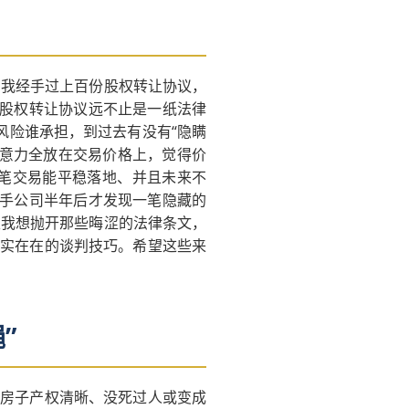
，我经手过上百份股权转让协议，
，股权转让协议远不止是一纸法律
风险谁承担，到过去有没有“隐瞒
注意力全放在交易价格上，觉得价
笔交易能平稳落地、并且未来不
接手公司半年后才发现一笔隐藏的
天我想抛开那些晦涩的法律条文，
实实在在的谈判技巧。希望这些来
”
这房子产权清晰、没死过人或变成