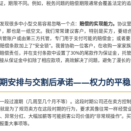
保证，期限不同。例如，税务问题的赔偿期限通常会覆盖法定的
发现很多中小型交易容易忽略一个点：
赔偿的实现能力。
协议
产，那也是一纸空文。我们常常建议客户，特别是买方，要结合
共管账户或由第三方托管，专门用于支付可能的赔偿金；或者
赔偿条款加上了“安全锁”。我曾协助一位客户，在收购一家家
赔偿责任，并在支付条款中设置了30%的尾款作为保证金，托
接从保证金中扣除了相应款项，高效解决了问题，避免了漫长的
期安排与交割后承诺——权力的平稳
一段过渡期（几周至几个月不等）。这段时期公司还在卖方控
就是为了规范卖方在这段时期的行为，要求其像往常一样经营业
、异常分红、大幅加薪等可能损害公司价值的“非常规操作”。
报重大事项等。