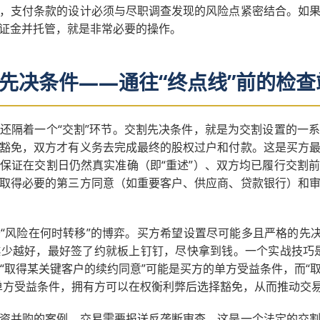
，支付条款的设计必须与尽职调查发现的风险点紧密结合。如
证金并托管，就是非常必要的操作。
先决条件——通往“终点线”前的检查
还隔着一个“交割”环节。交割先决条件，就是为交割设置的一
豁免，双方才有义务去完成最终的股权过户和付款。这是买方
保证在交割日仍然真实准确（即“重述”）、双方均已履行交割
取得必要的第三方同意（如重要客户、供应商、贷款银行）和
“风险在何时转移”的博弈。买方希望设置尽可能多且严格的先决
少越好，最好签了约就板上钉钉，尽快拿到钱。一个实战技巧
，“取得某关键客户的续约同意”可能是买方的单方受益条件，而
单方受益条件，拥有方可以在权衡利弊后选择豁免，从而推动交
资并购的案例。交易需要报送反垄断审查，这是一个法定的交