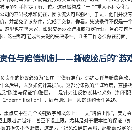
被竞争对手挖走了好几位。这显然构成了一个“重大不利变化”
公司的基础技术和仍在，团队流失可以弥补。于是，他们并没
价，并豁免了该条件，完成了交割。
你看，先决条件不仅是一
杆。
这里也提醒大家，如果交易涉及跨境或特定行业，务必提前厘
要求，这些都可能成为关键的先决条件，准备工作必须做在前面。
责任与赔偿机制——撕破脸后的“游戏
负责任的协议必须为“谈崩了”做好准备。违约责任与赔偿条款，
什么后果，以及如何计算损失。这部分条款的严谨程度，直接
反“陈述与保证”的赔偿，二是针对违反协议其他义务（如不
ndemnification），后者则适用一般的违约责任条款。
”，焦点集中在几个关键数字和概念上：一是“赔偿上限”，卖方
则希望上限越高越好，甚至不设上限，尤其是对于根本性的保证（
），即小额的损失不予赔偿，这是为了避免琐碎的索赔，起赔额设定