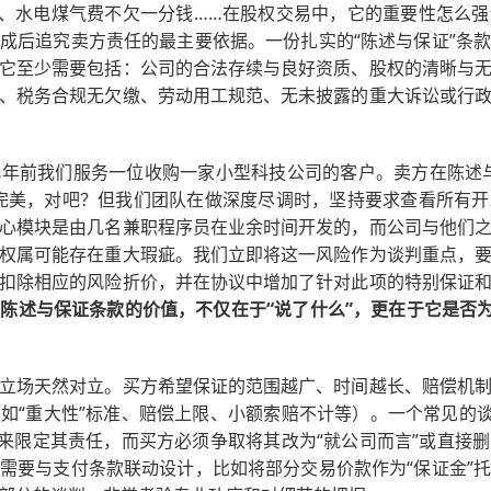
缝、水电煤气费不欠一分钱……在股权交易中，它的重要性怎么
成后追究卖方责任的最主要依据。一份扎实的“陈述与保证”条
它至少需要包括：公司的合法存续与良好资质、股权的清晰与
、税务合规无欠缴、劳动用工规范、无未披露的重大诉讼或行
年前我们服务一位收购一家小型科技公司的客户。卖方在陈述
完美，对吧？但我们团队在做深度尽调时，坚持要求查看所有
心模块是由几名兼职程序员在业余时间开发的，而公司与他们
权属可能存在重大瑕疵。我们立即将这一风险作为谈判重点，
扣除相应的风险折价，并在协议中增加了针对此项的特别保证
，
陈述与保证条款的价值，不仅在于“说了什么”，更在于它是否为
立场天然对立。买方希望保证的范围越广、时间越长、赔偿机
如“重大性”标准、赔偿上限、小额索赔不计等）。一个常见的谈
缀来限定其责任，而买方必须争取将其改为“就公司而言”或直接
需要与支付条款联动设计，比如将部分交易价款作为“保证金”