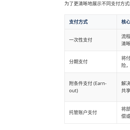
为了更清晰地展示不同支付方式
支付方式
核
流
一次性支付
清
将
分期支付
险
附条件支付 (Earn-
解
out)
共
将
托管账户支付
偿