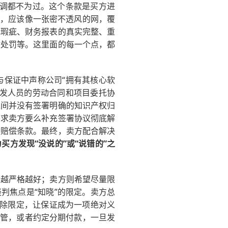
强调都不为过。这个条款是买方进
款，应该像一张密不透风的网，覆
无瑕疵、财务报表的真实完整、重
政处罚等。这里面的每一个点，都
与保证中声称公司“拥有其核心软
开发人员的劳动合同和项目委托协
之间并没有签署明确的知识产权归
要求卖方要么补充签署协议彻底解
和赔偿条款。最终，卖方配合解决
买方发现“没说的”或“说错的”之
制越严格越好；卖方则希望尽量限
判焦点是“知晓”的限定。卖方总
删除限定，让保证成为一项绝对义
托管，或者约定分期付款，一旦发