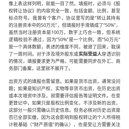
像上表这样列明，就能一目了然。填报时，必须与《股
权转让协议》的内容完全一致，包括金额、比例，甚至
标点符号。我曾有个客户，协议里写的是“转让其持有
的注册资本中的50万元”，但填报时手滑填成了“50%”，
虽然当时注册资本是100万，数字上巧合一致，但系统
逻辑校验不通过，因为“50%”是一个比例，而“50万元”
是一个具体数额，表述的维度不同，被退了回来，耽误
了一周时间。对于涉及境外股东或
实际受益人
穿透识别
的情况，填报要求更为严格，可能需要同步在外汇、商
务部门备案，这里就不展开了。
出资方式的填报也需留意。如果是货币出资，通常没问
题；如果是知识产权、实物等非货币出资，在历史出资
或本次增资中涉及，就需要评估报告等证明文件。在变
更登记中，如果只是股权比例变化，不涉及新的出资，
这部分一般只需确认历史信息。但务必核对历史出资是
否已全部实缴，因为这会影响到股权转让的个人所得税
计税基础（“财产原值”的确认），也是受让方需要关注