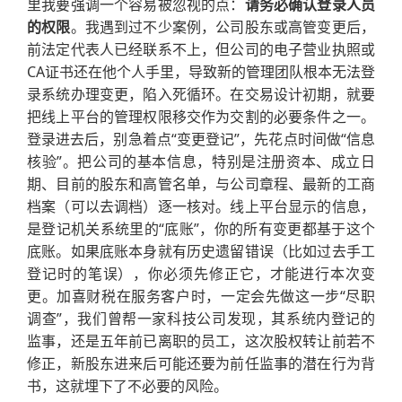
里我要强调一个容易被忽视的点：
请务必确认登录人员
的权限
。我遇到过不少案例，公司股东或高管变更后，
前法定代表人已经联系不上，但公司的电子营业执照或
CA证书还在他个人手里，导致新的管理团队根本无法登
录系统办理变更，陷入死循环。在交易设计初期，就要
把线上平台的管理权限移交作为交割的必要条件之一。
登录进去后，别急着点“变更登记”，先花点时间做“信息
核验”。把公司的基本信息，特别是注册资本、成立日
期、目前的股东和高管名单，与公司章程、最新的工商
档案（可以去调档）逐一核对。线上平台显示的信息，
是登记机关系统里的“底账”，你的所有变更都基于这个
底账。如果底账本身就有历史遗留错误（比如过去手工
登记时的笔误），你必须先修正它，才能进行本次变
更。加喜财税在服务客户时，一定会先做这一步“尽职
调查”，我们曾帮一家科技公司发现，其系统内登记的
监事，还是五年前已离职的员工，这次股权转让前若不
修正，新股东进来后可能还要为前任监事的潜在行为背
书，这就埋下了不必要的风险。