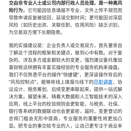
交由非专业人士或公司内部行政人员处理，是一种高风
险行为
。它可能因信息填报不专业、文件上传不规范而
导致申请反复被驳回，延误交割时间；更可能因对深层
风险（如历史出资、关联任职、信用风险）缺乏识别，
为交易双方埋下长期隐患。
我的实操建议是：企业负责人或交易双方，首先要亲自
了解这个流程的框架和关键点，做到心中有数。对于复
杂的、涉及多方或金额较大的变更，强烈建议委托像加
喜财税这样拥有丰富实操经验的专业服务机构来操盘。
我们不仅熟悉平台的操作“快捷键”，更深谙操作背后的
“风险控制点”，能够将线上填报与线下的
尽职调查
、协
议设计、税务筹划、后续变更串联起来，提供一站式解
决方案。展望未来，随着大数据和人工智能技术的深入
应用，线上平台的校验规则会更智能，与税务、社保、
银行等系统的数据联动也会更紧密，届时，变更登记的
合规门槛会无形中提高，专业服务的重要性将更加凸
显。把专业的事交给专业的人，让自己更专注于商业本