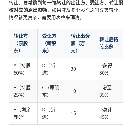
转让，要
精确到每一笔转让的出让方、受让方、转让股
权对应的原出资额
。如果涉及多个股东之间交叉转让，
情况就更复杂，需要用表格来理清。
转让方
受让方
转让出资
转让后持
（原股
（新股
额（万
股比例
东）
东）
元）
A（持股
D（新
D获得
30
60%）
进）
30%
B（持股
C（原股
C增至
10
25%）
东）
35%
B（剩余
D（新
D总计
15
部分）
进）
45%