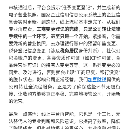
审核通过后，平台会提示“准予变更登记”，并生成新的
电子营业执照。国家企业信用信息公示系统上的企业信
息会实时更新。到这里，线上流程基本走完了。从我们
专业角度看，
工商变更登记的完成，只是公司转让法律
手续中的一个环节，甚至只是一个开始
。紧接着，你需
要凭新的营业执照，去办理银行账户的预留印鉴变更、
税务登记信息变更（涉及
税务居民
身份判断）、社保公
积金账户的变更、各类资质许可证（如ICP许可证、食
品经营许可证）的持有人变更等等。这一系列变更必须
同步、及时进行，否则就会出现“工商已变，银行没变”
的脱节状态，影响公司正常经营。我们
加喜财税
提供的
公司转让全流程服务，正是为了确保这些环节无缝衔
接，让收购方能够真正平稳、完整地接管公司，开始新
的运营。
最后一点感悟：线上平台再智能，它也是一个工具，无
法替代人的专业判断和风险意识。它提高了效率，降低
了跑腿成本，但也对填报人的责任心、专业度和对细节