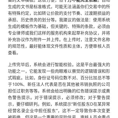
案的文本模板。这很方便，但
千万不能完全依赖
。自动
生成的文书是标准格式，可能无法涵盖你们交易中的所
有特殊约定，比如转让价款的支付节奏、过渡期损益的
承担、历史债务的划分等。我建议的做法是：使用系统
生成的模板作为基础，但关键的、特殊的条款，必须由
专业律师或我们这样的服务机构来起草补充协议，并将
补充协议作为附件一并上传。在上传时，注意文件名称
的规范性，最好能体现文件性质和主体，方便审核人员
查看。
上传完毕后，系统会进行智能校验。这是平台最强大的
功能之一，它能发现一些肉眼难以察觉的逻辑错误和形
式瑕疵。比如，身份证号码位数不对、百分比加总不等
于100%、新任法人代表是否在其他被吊销执照的公司
担任过职务等等。系统会给出明确的红色错误提示或黄
色警告提示。对于错误提示，必须修改；对于警告提
示，要仔细研判。例如，系统提示“新任股东D在某异常
经营名录企业中担任股东”，这不一定导致你本次变更
被拒绝，但这是一个重要的风险信号，审核人员会重点