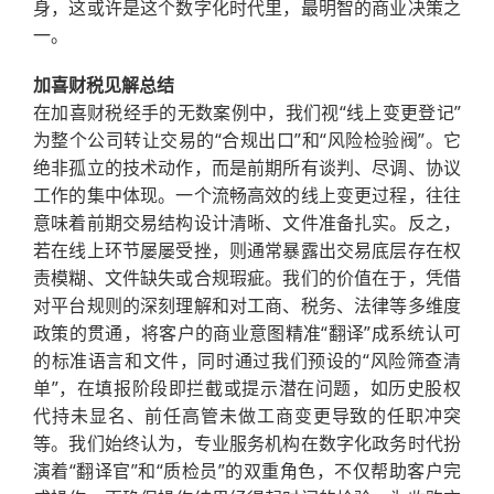
身，这或许是这个数字化时代里，最明智的商业决策之
一。
加喜财税见解总结
在加喜财税经手的无数案例中，我们视“线上变更登记”
为整个公司转让交易的“合规出口”和“风险检验阀”。它
绝非孤立的技术动作，而是前期所有谈判、尽调、协议
工作的集中体现。一个流畅高效的线上变更过程，往往
意味着前期交易结构设计清晰、文件准备扎实。反之，
若在线上环节屡屡受挫，则通常暴露出交易底层存在权
责模糊、文件缺失或合规瑕疵。我们的价值在于，凭借
对平台规则的深刻理解和对工商、税务、法律等多维度
政策的贯通，将客户的商业意图精准“翻译”成系统认可
的标准语言和文件，同时通过我们预设的“风险筛查清
单”，在填报阶段即拦截或提示潜在问题，如历史股权
代持未显名、前任高管未做工商变更导致的任职冲突
等。我们始终认为，专业服务机构在数字化政务时代扮
演着“翻译官”和“质检员”的双重角色，不仅帮助客户完